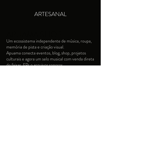
ARTESANAL
APUAMA SHOP
Um ecossistema independente de música, roupa,
memória de pista e criação visual.​
Apuama conecta eventos, blog, shop, projetos
culturais e agora um selo musical com venda direta
de faixas, EPs e arquivos sonoros.
contato
apuamashop@gmail.com
+5548999024296
@apuamashop
Fale conosco
Devoluções e Trocas
Termos e Condições
Privacidade e Segurança