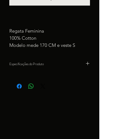
Regata Feminina
100% Cotton
Modelo mede 170 CM e veste S
Especificações do Produto
Produto importado por Apuama Shop
100% Algodão
Estampa em Silk Screen
Lavar em Água Fria
Não usar Cloro
Passar ferro do Aveso - 40 graus max.
Produto feito à mão.