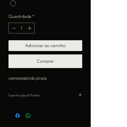
Quantidade
*
Adicionar ao carrinho
Comprar
camsietabirds pirata
Especificações do Produto
Produto importado por Apuama Shop
100% Algodão
Estampa em Silk Screen
Lavar em Água Fria