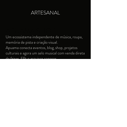
Não usar Cloro
Passar ferro do Aveso - 40 graus max.
ARTESANAL
Produto feito à mão.
APUAMA SHOP
Um ecossistema independente de música, roupa,
memória de pista e criação visual.​
Apuama conecta eventos, blog, shop, projetos
culturais e agora um selo musical com venda direta
de faixas, EPs e arquivos sonoros.
contato
apuamashop@gmail.com
+5548999024296
@apuamashop
Fale conosco
Devoluções e Trocas
Termos e Condições
Privacidade e Segurança