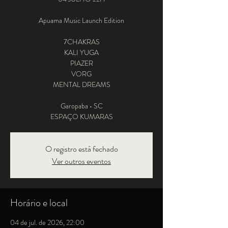
Apuama Music Launch Edition
7CHAKRAS
KALI YUGA
PIAZER
VORG
MENTAL DREAMS
Garopaba • SC
ESPAÇO KUMARAS
O registro está fechado
Ver outros eventos
Horário e local
04 de jul. de 2026, 22:00