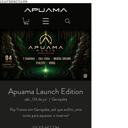
1214739392721459
Apuama Launch Edition
sáb., 04 de jul.
  |  
Garopaba
Psy Trance em Garopaba, até que enfim, uma
noite para aquecer o inverno!
04 JULHO 22H