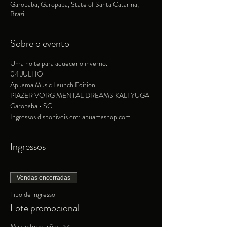
Garopaba, Garopaba, State of Santa Catarina,
Brazil
Sobre o evento
Uma noite para aquecer o inverno.
04 JULHO
Apuama Music Launch Edition
PIAZER VORG MENTAL DREAMS KALI YUGA
Garopaba • SC
Ingressos disponíveis em: 
apuamashop.com
Ingressos
Vendas encerradas
Tipo de ingresso
Lote promocional
Mais informações