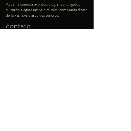
Apuama conecta eventos, blog, shop, projetos
culturais e agora um selo musical com venda direta
de faixas, EPs e arquivos sonoros.
contato
apuamashop@gmail.com
+5548999024296
@apuamashop
Fale conosco
Devoluções e Trocas
Termos e Condições
Privacidade e Segurança
Info de Tamanho e Cuidado
Entrega em até 15 dias