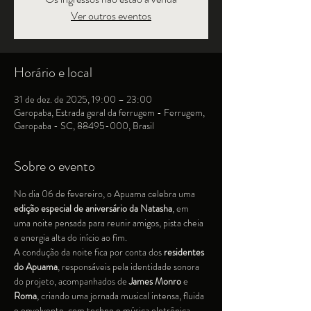
Ver outros eventos
Horário e local
31 de dez. de 2025, 19:00 – 23:00
Garopaba, Estrada geral da ferrugem - Ferrugem,
Garopaba - SC, 88495-000, Brasil
Sobre o evento
No dia 06 de fevereiro, o Apuama celebra uma 
edição especial de aniversário da Natasha
, em 
uma noite pensada para reunir amigos, pista cheia 
e energia alta do início ao fim.
A condução da noite fica por conta dos 
residentes 
do Apuama
, responsáveis pela identidade sonora 
do projeto, acompanhados de 
James Monro
 e 
Roma
, criando uma jornada musical intensa, fluida 
e envolvente, com techno e música eletrônica 