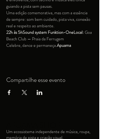
guiando a pista sem pausas.
Uma edição comemorativa, mas com a essência 
de sempre: som bem cuidado, pista viva, conexão 
real e respeito ao ambiente.
22h às 5hSound system Funktion-OneLocal:
 Goa 
Beach Club — Praia da Ferrugem
Celebre, dance e permaneça.
Apuama
Compartilhe esse evento
APUAMA SHOP
Um ecossistema independente de música, roupa,
memória de pista e criação visual.​