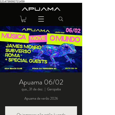
1214739392721459
Apuama 06/02
qua., 31 de dez.
  |  
Garopaba
Apuama de verão 2026
Os ingressos não estão à venda