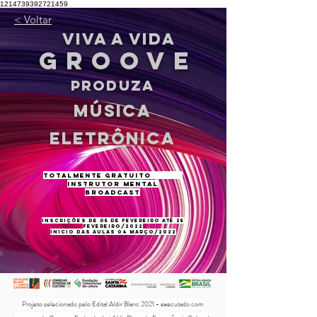
1214739392721459
< Voltar
VIVA A VID
A
GROOV
E
PRODUZA
MÚSICA
ELETRÔNICA
TOTALMENTE GRATUITO
INSTRUTOR MENTAL
BROADCAST
INSCRIçÕES de 05 de fevereiro até 25
fevereiro/2022
inicio das aulas 04 março/2022
Projeto selecionado pelo Edital Aldir Blanc 2021 - executado com