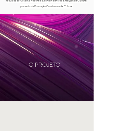
recursos do Governo Federal e Lei Aldir Blanc de Emergência
Cultural,
por meio da Fundação Catarinense da Cultura.
O PROJETO
A música salvou a sanidade
da humanidade por diversas
ocasiões, se pensarmos em apenas