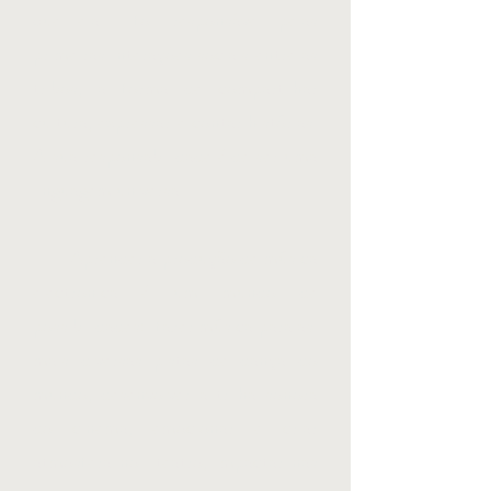
que ela foi responsável pelas
primeiras interações sociais entre as
tribos, a forma de compartilhar
cultura, expressar e contar histórias.
A sua responsabilidade é de ser uma
linguagem universal.
Aprender a produção de música
electronica é um mundo de
possibilidades: fazer música para as
mais diversas pistas de dança do
mundo, desenvolver a trilha sonora
do cinema, emocionar e criar
atmosfera no teatro, impactar nas