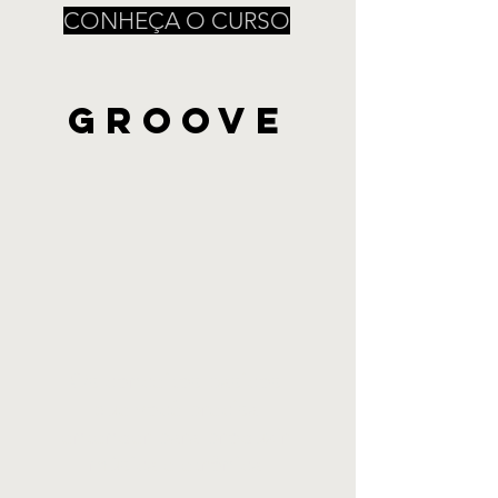
CONHEÇA O CURSO
GROOVE
Os conceitos básicos
que você precisa
entender para produzir
música eletrônica