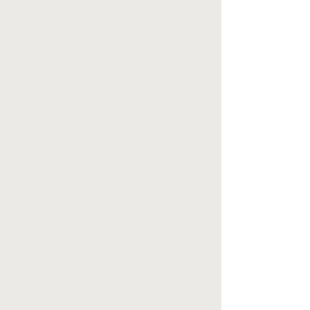
dois anos: quando vimos o vizinho
que tocou violino para alegrar a
vizinhança e quando nossos artistas
favoritos se conectaram através das
lives diretamente das suas casas,
são inúmeros os momentos em que
a música foi protagonista. Unidos
pelo ritmo e melodia a humanidade
supera os momentos de isolamento
e apreensão e se liberta para uma
vida mais Groove, nem que seja por
instantes.
Quando estudamos a história
relativa a música, ao som, vemos