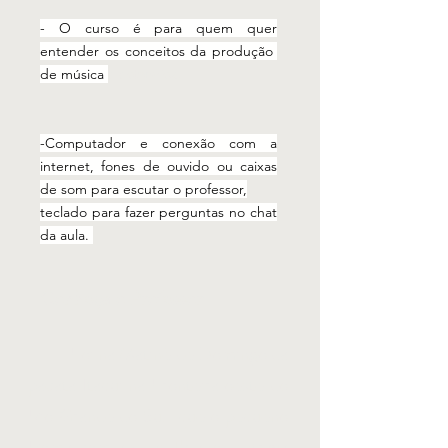
- O curso é para quem quer
entender os conceitos da produção
de música
electronica.
-Computador e conexão com a
internet, fones de ouvido ou caixas
de som para escutar o professor,
teclado para fazer perguntas no chat
da aula.
Conheça o Professor
Foi na Matinê de Domingo da
pacata Itaqui na Fronteira oeste do
Rio Grande do Sul que o pequeno
Roma com apenas 15 anos entrava