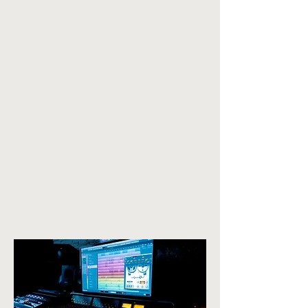
Neste curso Roma Dias aka Mental
Broadcast vai transitar pela história das
produções com destaque para cena do
psytrance, os mitos que englobam a
parte criativa e alguns pontos básicos
do começo de uma track(música).
Sobre os sintetizadores, plugins,
abordará os conceitos da engenharia
musical (física) para que você possa
analisar as suas produções de uma
maneira profissional.