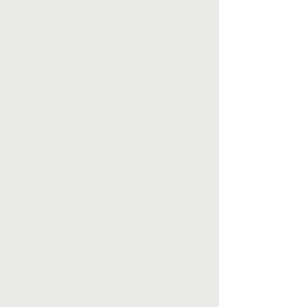
propagandas, sem esquecer do
universo gamer, quais as aplicações
que você consegue imaginar?
Groove é o que mantém
dançando, em movimento, vivo, no
ritmo. Faz sentir bem. O Groove é
compartilhar conhecimento,
inspirar a crítica e análise das obras,
ensinar a produção de música
eletrônica para incentivar a
liberdade de expressão através da
arte.