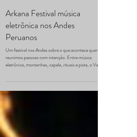
Arkana Festival música
eletrônica nos Andes
Peruanos
Um festival nos Andes sobre o que acontece quando
reunimos pessoas com intenção. Entre música
eletrônica, montanhas, capela, rituais e pista, o Vale
Sagrado virou território vivo para pensar presença,
comunidade e retorno. Um relato fotográfico sobre
viajar, dançar, escutar o lugar e entender que
algumas experiências continuam no corpo muito
depois da música acabar.