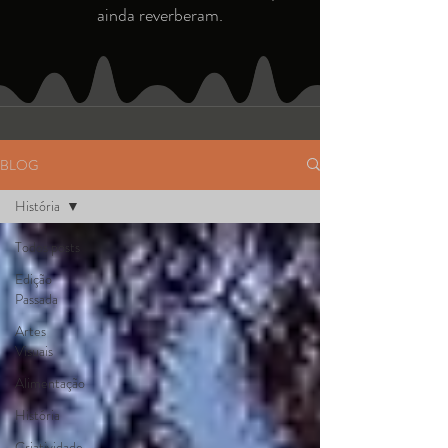
ainda reverberam.
BLOG
História
Todos posts
Edição
Passada
Artes
Visuais
Alimentação
História
Criatividade