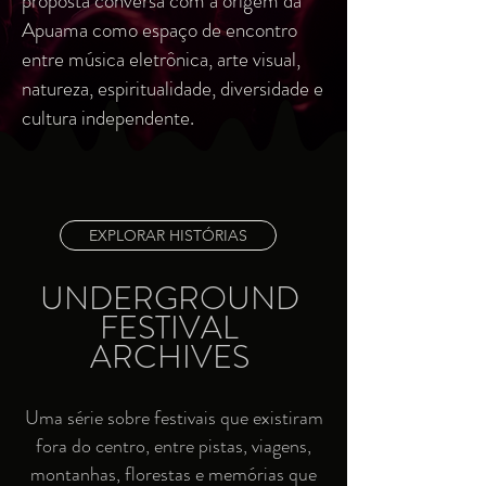
proposta conversa com a origem da
Apuama como espaço de encontro
entre música eletrônica, arte visual,
natureza, espiritualidade, diversidade e
cultura independente.
EXPLORAR HISTÓRIAS
UNDERGROUND
FESTIVAL
ARCHIVES
Uma série sobre festivais que existiram
fora do centro, entre pistas, viagens,
montanhas, florestas e memórias que